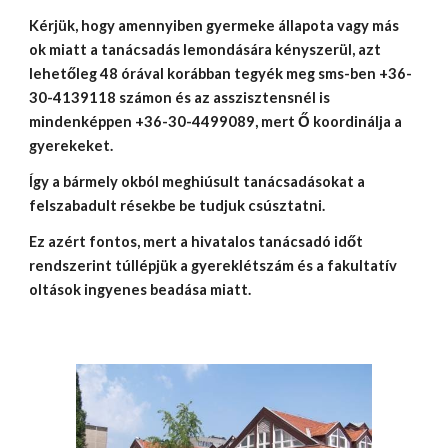
Kérjük, hogy amennyiben gyermeke állapota vagy más 
ok miatt a tanácsadás lemondására kényszerül, azt 
lehetőleg 48 órával korábban tegyék meg sms-ben +36-
30-4139118 számon és az asszisztensnél is 
mindenképpen +36-30-4499089, mert Ő koordinálja a 
gyerekeket. 
Így a bármely okból meghiúsult tanácsadásokat a 
felszabadult résekbe be tudjuk csúsztatni.
Ez azért fontos, mert a hivatalos tanácsadó időt 
rendszerint túllépjük a gyereklétszám és a fakultatív 
oltások ingyenes beadása miatt.