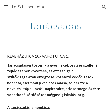
Dr. Scheiber Dóra
Skip to main content
Skip to navigation
Tanácsadás
KEVEHÁZ UTCA 10.- VAHOT UTCA 1.
Tanácsadáson történik a gyermekek testi és szellemi 
fejlődésének követése, az ezt szolgáló 
szűrővizsgálatok elvégzése, kötelező védőoltások 
beadása, életmódi javaslatok adása, beleértve a 
nevelési, táplálkozási, napirendre, balesetmegelőzésre 
vonatkozó kérdéséket mégpedig iskoláskorig.
A tanácsadás lemondása: