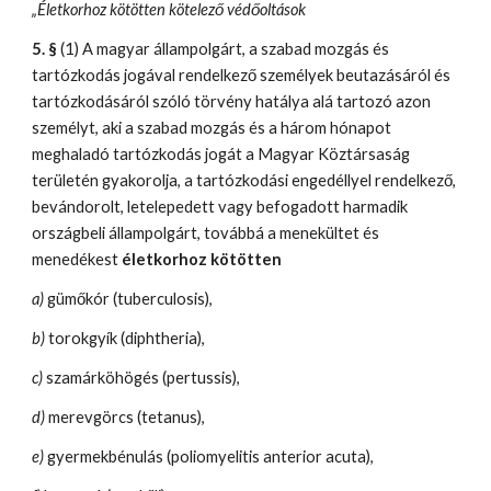
„Életkorhoz kötötten kötelező védőoltások
5. §
 (1) A magyar állampolgárt, a szabad mozgás és 
tartózkodás jogával rendelkező személyek beutazásáról és 
tartózkodásáról szóló törvény hatálya alá tartozó azon 
személyt, aki a szabad mozgás és a három hónapot 
meghaladó tartózkodás jogát a Magyar Köztársaság 
területén gyakorolja, a tartózkodási engedéllyel rendelkező, 
bevándorolt, letelepedett vagy befogadott harmadik 
országbeli állampolgárt, továbbá a menekültet és 
menedékest 
életkorhoz kötötten
a)
 gümőkór (tuberculosis),
b)
 torokgyík (diphtheria),
c)
 szamárköhögés (pertussis),
d)
 merevgörcs (tetanus),
e)
 gyermekbénulás (poliomyelitis anterior acuta),