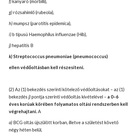
f)
 kanyaró (morbilli),
g)
 rózsahimlő (rubeola),
h)
 mumpsz (parotitis epidemica),
i)
 b típusú Haemophilus influenzae (Hib),
j)
 hepatitis B
k)
 Streptococcus pneumoniae (pneumococcus)
ellen védőoltásban kell részesíteni.
(2) Az (1) bekezdés szerinti kötelező védőoltásokat – az (1) 
bekezdés 
j)
 pontja szerinti védőoltás kivételével – 
a 0–6 
éves korúak körében folyamatos oltási rendszerben kell 
végrehajtani.
 A
a)
 BCG oltás újszülött korban, illetve a születést követő 
négy héten belül,