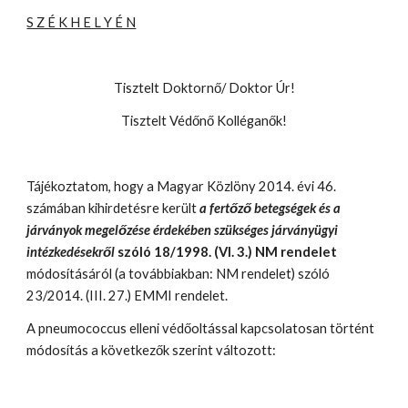
S Z É K H E L Y É N
Tisztelt Doktornő/ Doktor Úr!
Tisztelt Védőnő Kolléganők!
Tájékoztatom, hogy a Magyar Közlöny 2014. évi 46. 
számában kihirdetésre került 
a fertőző betegségek és a 
járványok megelőzése érdekében szükséges járványügyi 
intézkedésekről 
szóló 18/1998. (VI. 3.) NM rendelet
módosításáról (a továbbiakban: NM rendelet) szóló 
23/2014. (III. 27.) EMMI rendelet.
A pneumococcus elleni védőoltással kapcsolatosan történt 
módosítás a következők szerint változott: