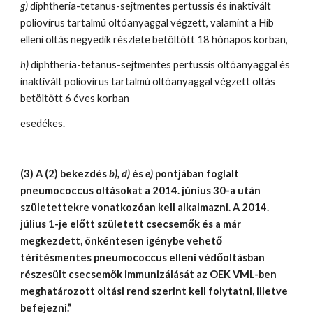
g)
 diphtheria-tetanus-sejtmentes pertussis és inaktivált 
poliovírus tartalmú oltóanyaggal végzett, valamint a Hib 
elleni oltás negyedik részlete betöltött 18 hónapos korban,
h)
 diphtheria-tetanus-sejtmentes pertussis oltóanyaggal és 
inaktivált poliovírus tartalmú oltóanyaggal végzett oltás 
betöltött 6 éves korban
esedékes.
(3) A (2) bekezdés 
b), d)
 és 
e)
 pontjában foglalt 
pneumococcus oltásokat a 2014. június 30-a után 
születettekre vonatkozóan kell alkalmazni. A 2014. 
július 1-je előtt született csecsemők és a már 
megkezdett, önkéntesen igénybe vehető 
térítésmentes pneumococcus elleni védőoltásban 
részesült csecsemők immunizálását az OEK VML-ben 
meghatározott oltási rend szerint kell folytatni, illetve 
befejezni.”