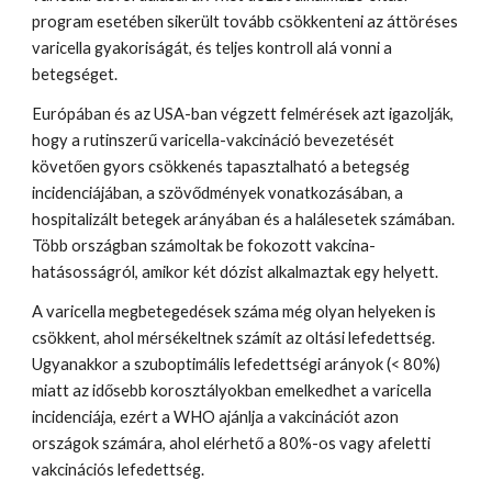
program esetében sikerült tovább csökkenteni az áttöréses 
varicella gyakoriságát, és teljes kontroll alá vonni a 
betegséget.
Európában és az USA-ban végzett felmérések azt igazolják, 
hogy a rutinszerű varicella-vakcináció bevezetését 
követően gyors csökkenés tapasztalható a betegség 
incidenciájában, a szövődmények vonatkozásában, a 
hospitalizált betegek arányában és a halálesetek számában. 
Több országban számoltak be fokozott vakcina-
hatásosságról, amikor két dózist alkalmaztak egy helyett.
A varicella megbetegedések száma még olyan helyeken is 
csökkent, ahol mérsékeltnek számít az oltási lefedettség. 
Ugyanakkor a szuboptimális lefedettségi arányok (< 80%) 
miatt az idősebb korosztályokban emelkedhet a varicella 
incidenciája, ezért a WHO ajánlja a vakcinációt azon 
országok számára, ahol elérhető a 80%-os vagy afeletti 
vakcinációs lefedettség.