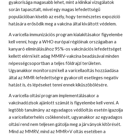
gyakorisága magasabb lehet, mint a klinikai vizsgálatok 
során tapasztalt, mivel egy magas lefedettségű 
populációban kisebb az esély, hogy természetes expozíció 
hatására erősödik meg a vakcina által kiváltott védelem.
A varicella immunizációs program kialakításakor figyelembe 
kell venni, hogy a WHO európai régióinak országaiban a 
kanyaró eliminálásához 95%-os vakcinációs lefedettséget 
kellett elérni két adag MMRV-vakcina beadásával minden 
népességcsoportban a teljes földrajzi területen. 
Ugyanakkor monitorozni kell a varicellaoltás hozzáadása 
által az MMR-lefedettségre gyakorolt esetleges negatív 
hatást is, és lépéseket tenni ennek kiküszöbölésére.
A varicella oltási program implementálásakor a 
vakcinadózisok ajánlott számát is figyelembe kell venni. A 
legtöbb tanulmány az egyadagos védőoltás esetén igazolja 
a varicellaterhelés csökkenését, ugyanakkor az egyadagos 
oltási rend nem teljesen gátolja meg a járványok kitörését. 
Mind az MMRV, mind az MMR+V oltás esetében a 