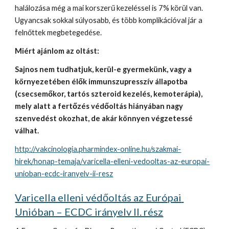
halálozása még a mai korszerű kezeléssel is 7% körül van. 
Ugyancsak sokkal súlyosabb, és több komplikációval jár a 
felnőttek megbetegedése.
Miért ajánlom az oltást:
Sajnos nem tudhatjuk, kerül-e gyermekünk, vagy a 
környezetében élők immunszupresszív állapotba 
(csecsemőkor, tartós szteroid kezelés, kemoterápia), 
mely alatt a fertőzés védőoltás hiányában nagy 
szenvedést okozhat, de akár könnyen végzetessé 
válhat.
http://vakcinologia.pharmindex-online.hu/szakmai-
hirek/honap-temaja/varicella-elleni-vedooltas-az-europai-
unioban-ecdc-iranyelv-ii-resz
Varicella elleni védőoltás az Európai 
Unióban – ECDC irányelv II. rész