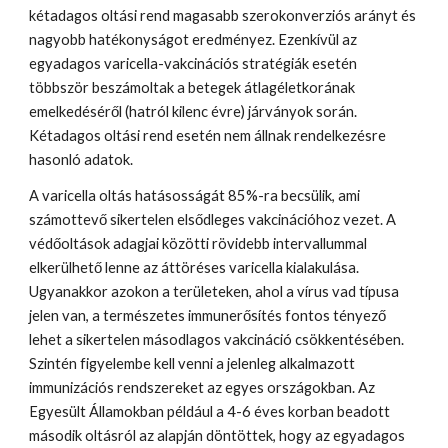
kétadagos oltási rend magasabb szerokonverziós arányt és 
nagyobb hatékonyságot eredményez. Ezenkívül az 
egyadagos varicella-vakcinációs stratégiák esetén 
többször beszámoltak a betegek átlagéletkorának 
emelkedéséről (hatról kilenc évre) járványok során. 
Kétadagos oltási rend esetén nem állnak rendelkezésre 
hasonló adatok.
A varicella oltás hatásosságát 85%-ra becsülik, ami 
számottevő sikertelen elsődleges vakcinációhoz vezet. A 
védőoltások adagjai közötti rövidebb intervallummal 
elkerülhető lenne az áttöréses varicella kialakulása. 
Ugyanakkor azokon a területeken, ahol a vírus vad típusa 
jelen van, a természetes immunerősítés fontos tényező 
lehet a sikertelen másodlagos vakcináció csökkentésében. 
Szintén figyelembe kell venni a jelenleg alkalmazott 
immunizációs rendszereket az egyes országokban. Az 
Egyesült Államokban például a 4-6 éves korban beadott 
második oltásról az alapján döntöttek, hogy az egyadagos 