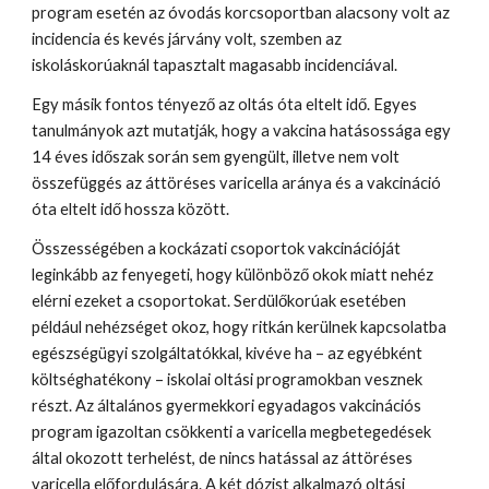
program esetén az óvodás korcsoportban alacsony volt az 
incidencia és kevés járvány volt, szemben az 
iskoláskorúaknál tapasztalt magasabb incidenciával.
Egy másik fontos tényező az oltás óta eltelt idő. Egyes 
tanulmányok azt mutatják, hogy a vakcina hatásossága egy 
14 éves időszak során sem gyengült, illetve nem volt 
összefüggés az áttöréses varicella aránya és a vakcináció 
óta eltelt idő hossza között.
Összességében a kockázati csoportok vakcinációját 
leginkább az fenyegeti, hogy különböző okok miatt nehéz 
elérni ezeket a csoportokat. Serdülőkorúak esetében 
például nehézséget okoz, hogy ritkán kerülnek kapcsolatba 
egészségügyi szolgáltatókkal, kivéve ha – az egyébként 
költséghatékony – iskolai oltási programokban vesznek 
részt. Az általános gyermekkori egyadagos vakcinációs 
program igazoltan csökkenti a varicella megbetegedések 
által okozott terhelést, de nincs hatással az áttöréses 
varicella előfordulására. A két dózist alkalmazó oltási 