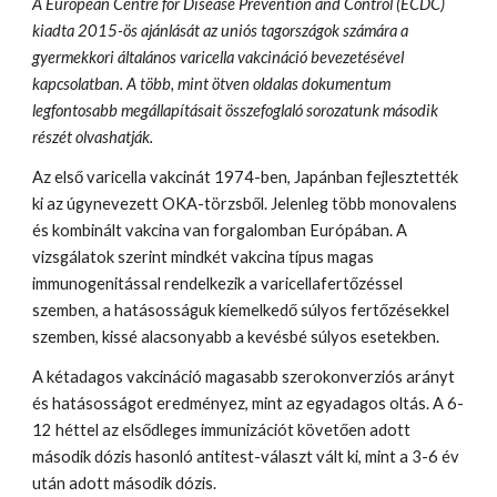
A European Centre for Disease Prevention and Control (ECDC) 
kiadta 2015-ös ajánlását az uniós tagországok számára a 
gyermekkori általános varicella vakcináció bevezetésével 
kapcsolatban. A több, mint ötven oldalas dokumentum 
legfontosabb megállapításait összefoglaló sorozatunk második 
részét olvashatják.
Az első varicella vakcinát 1974-ben, Japánban fejlesztették 
ki az úgynevezett OKA-törzsből. Jelenleg több monovalens 
és kombinált vakcina van forgalomban Európában. A 
vizsgálatok szerint mindkét vakcina típus magas 
immunogenitással rendelkezik a varicellafertőzéssel 
szemben, a hatásosságuk kiemelkedő súlyos fertőzésekkel 
szemben, kissé alacsonyabb a kevésbé súlyos esetekben.
A kétadagos vakcináció magasabb szerokonverziós arányt 
és hatásosságot eredményez, mint az egyadagos oltás. A 6-
12 héttel az elsődleges immunizációt követően adott 
második dózis hasonló antitest-választ vált ki, mint a 3-6 év 
után adott második dózis.