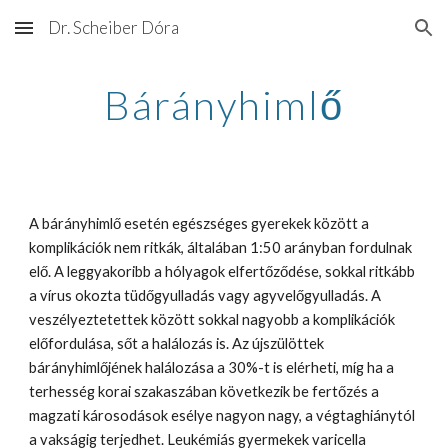
Dr. Scheiber Dóra
Skip to main content
Skip to navigation
Bárányhimlő
A bárányhimlő esetén egészséges gyerekek között a 
komplikációk nem ritkák, általában 1:50 arányban fordulnak 
elő. A leggyakoribb a hólyagok elfertőződése, sokkal ritkább 
a vírus okozta tüdőgyulladás vagy agyvelőgyulladás. A 
veszélyeztetettek között sokkal nagyobb a komplikációk 
előfordulása, sőt a halálozás is. Az újszülöttek 
bárányhimlőjének halálozása a 30%-t is elérheti, míg ha a 
terhesség korai szakaszában következik be fertőzés a 
magzati károsodások esélye nagyon nagy, a végtaghiánytól 
a vakságig terjedhet. Leukémiás gyermekek varicella 