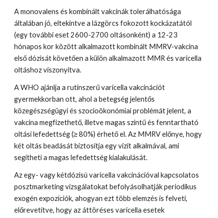
A monovalens és kombinált vakcinák tolerálhatósága 
általában jó, eltekintve a lázgörcs fokozott kockázatától 
(egy további eset 2600-2700 oltásonként) a 12-23 
hónapos kor között alkalmazott kombinált MMRV-vakcina 
első dózisát követően a külön alkalmazott MMR és varicella 
oltáshoz viszonyítva.
A WHO ajánlja a rutinszerű varicella vakcinációt 
gyermekkorban ott, ahol a betegség jelentős 
közegészségügyi és szocioökonómiai problémát jelent, a 
vakcina megfizethető, illetve magas szintű és fenntartható 
oltási lefedettség (≥ 80%) érhető el. Az MMRV előnye, hogy 
két oltás beadását biztosítja egy vizit alkalmával, ami 
segítheti a magas lefedettség kialakulását.
Az egy- vagy kétdózisú varicella vakcinációval kapcsolatos 
posztmarketing vizsgálatokat befolyásolhatják periodikus 
exogén expozíciók, ahogyan ezt több elemzés is felveti, 
előrevetítve, hogy az áttöréses varicella esetek 